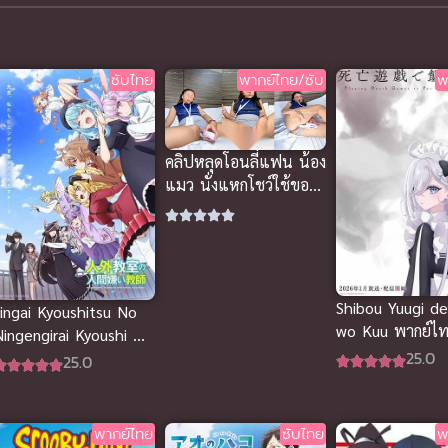
ซับไทย
พากย์ไทย/ซับ
พ
คลิปหลุดโอนลี่แฟน น้อง
แมว นั่งแหกโชว์ใช้ของ
เล่น เสียบรัวๆ ร้องคราง
ลั่น
Shibou Yuugi d
Jingai Kyoushitsu No
wo Kuu พากย์ไท
Ningengirai Kyoushi ซับ
ไทย
25.0
ไทย
25.0
พากย์ไทย
ซับไทย
พ