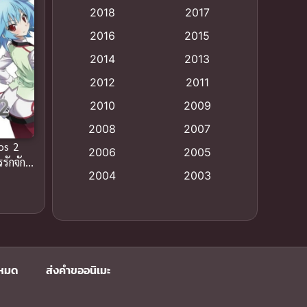
2018
2017
Animation แอนิเมชั่น
(1)
2016
2015
Animation แอนิเมชัน
(19)
2014
2013
2012
2011
anime
(9)
2010
2009
Anime อนิเมะ
(112)
2008
2007
tos 2
Big tits (นมใหญ่)
(19)
2006
2005
รักจักร
2004
2003
Bitch (ผู้หญิงร่าน)
(1)
2002
2001
Blackmail (ข่มขู่)
(1)
2000
1999
Blood
(1)
1998
1997
งหมด
ส่งคำขออนิเมะ
1996
1992
Bondage (ทาส)
(1)
1991
1990