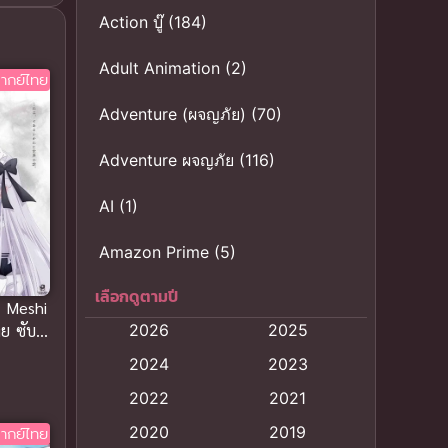
Action บู๊
(184)
Adult Animation
(2)
ากย์ไทย
Adventure (ผจญภัย)
(70)
Adventure ผจญภัย
(116)
AI
(1)
Amazon Prime
(5)
เลือกดูตามปี
Anal (ประตูหลัง)
(11)
e Meshi
2026
2025
ย ซับ
Animation
(121)
2024
2023
Animation การ์ตูน
(88)
2022
2021
2020
2019
ากย์ไทย
Animation อนิเมะ
(72)