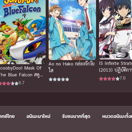
IS Infinite Stra
Ao no Hako กล่องรักวัย
ScoobyDoo! Mask Of
(2013) ปฏิบัติการ
ใส
he Blue Falcon สคูบี้ดู
กลทะยานฟ้า
7.8
กับยอดมนุษย์ พากย์ไทย
6.7
ากย์ไทย
อนิเมะมาใหม่
รับชมมากที่สุด
หมวดอนิเมะทั้