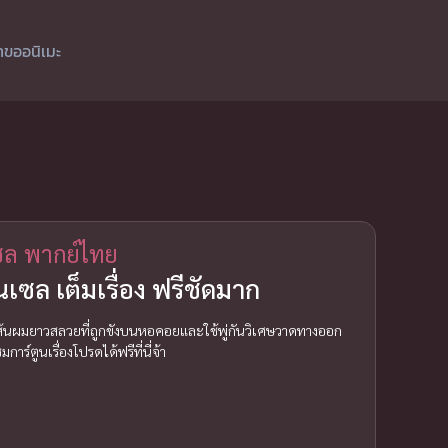
ำขออนิเมะ
เซล พากย์ไทย
ล เต็มเรื่อง ฟรีชัดมาก
มีเส้นผมยาวสลวยที่ถูกขังบนหอคอยและใช้พู่กันวิเศษวาดทางออก
์ตูนเรื่องโปรดได้ฟรีที่นี่จ้า