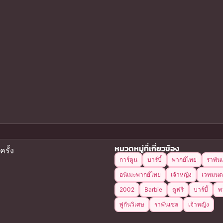
หมวดหมู่ที่เกี่ยวข้อง
ครั้ง
การ์ตูน
บาร์บี้
พากย์ไทย
ราพัน
อนิเมะพากย์ไทย
เจ้าหญิง
เวทมนต
2002
Barbie
ดูฟรี
บาร์บี้
พ
พู่กันวิเศษ
ราพันเซล
เจ้าหญิง