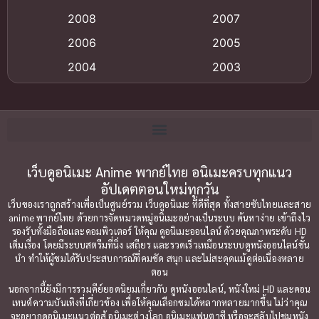
Anime อนิเมะ
(112)
2008
2007
Big tits (นมใหญ่)
(19)
2006
2005
2004
2003
Bitch (ผู้หญิงร่าน)
(1)
2002
2001
Blackmail (ข่มขู่)
(1)
2000
1999
Blood
(1)
1998
1997
1996
1992
เว็บดูอนิเมะ Anime พากย์ไทย อนิเมะครบทุกแนว
Bondage (ทาส)
(1)
อัปเดตตอนใหม่ทุกวัน
1991
1990
Censored (เซ็นเซอร์)
(19)
เว็บของเราถูกสร้างเพื่อเป็นศูนย์รวม เว็บดูอนิเมะ ที่ดีที่สุด ทั้งสายซับไทยและสาย
1989
1988
anime พากย์ไทย ด้วยการจัดหมวดหมู่อนิเมะอย่างเป็นระบบ ค้นหาง่าย เข้าถึงไว
รองรับทั้งมือถือและคอมพิวเตอร์ ให้คุณ ดูอนิเมะออนไลน์ ด้วยคุณภาพระดับ HD
Comedy (ตลก)
1987
(79)
1985
เต็มเรื่อง โดยมีระบบสตรีมที่นิ่ง เสถียร และรวดเร็วเหมือนระบบดูหนังออนไลน์ชั้น
นำ ทำให้ผู้ชมได้รับประสบการณ์ที่คมชัด สนุก และไม่สะดุดแม้ดูต่อเนื่องหลาย
1984
1983
Comedy ตลก
(85)
ตอน
1982
1981
นอกจากนี้ยังมีการรวมคีย์ยอดนิยมเกี่ยวกับ ดูหนังออนไลน์, หนังใหม่ HD และคอน
Comic Book การ์ตูน
(1)
เทนต์ความบันเทิงที่เกี่ยวข้อง เพื่อให้คุณเลือกชมได้หลากหลายมากขึ้น ไม่ว่าคุณ
1980
1979
จะอยากดูอนิเมะแนวต่อสู้ อนิเมะต่างโลก อนิเมะแฟนตาซี หรือจะสลับไปชมหนัง