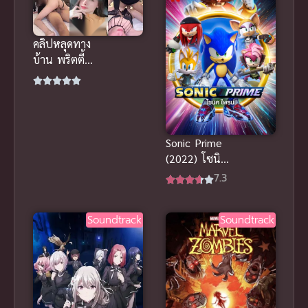
คลิปหลุดทาง
บ้าน พริตตี้
สาว หุ่นสูงยาว
ขาวแจ่ม โดน
จ้างมาจัดหนัก
ครางเสียว
Sonic Prime
(2022) โซนิค
ไพรม์ พากย์
7.3
ไทยดูฟรีออน
ไลน์มันส์สะใจ
Soundtrack
Soundtrack