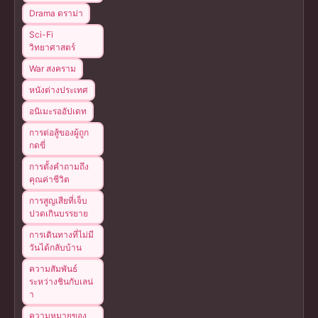
Drama ดราม่า
Sci-Fi
วิทยาศาสตร์
War สงคราม
หนังต่างประเทศ
อนิเมะรออัปเดท
การต่อสู้ของผู้ถูก
กดขี่
การตั้งคำถามถึง
คุณค่าชีวิต
การสูญเสียที่เจ็บ
ปวดเกินบรรยาย
การเดินทางที่ไม่มี
วันได้กลับบ้าน
ความสัมพันธ์
ระหว่างชินกับเลน่
า
ความหมายของ