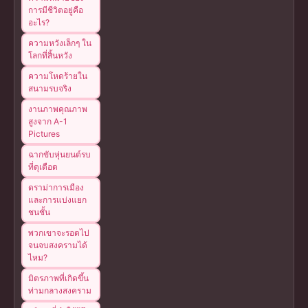
การมีชีวิตอยู่คือ
อะไร?
ความหวังเล็กๆ ใน
โลกที่สิ้นหวัง
ความโหดร้ายใน
สนามรบจริง
งานภาพคุณภาพ
สูงจาก A-1
Pictures
ฉากขับหุ่นยนต์รบ
ที่ดุเดือด
ดราม่าการเมือง
และการแบ่งแยก
ชนชั้น
พวกเขาจะรอดไป
จนจบสงครามได้
ไหม?
มิตรภาพที่เกิดขึ้น
ท่ามกลางสงคราม