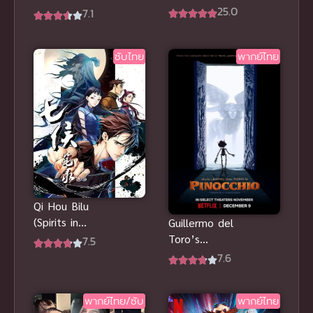
Kamikakushi
Summer
25.0
7.1
ซับไทย
Musical ละคร
เพลงฤดูร้อน
ซับไทย
พากย์ไทย
พากย์ไทย
Qi Hou Bilu
(Spirits in
Guillermo del
Chinese
Toro’s
7.5
Brushes)
Pinocchio
7.6
บันทึก
(2022) พิน็อก
วิญญาณ พู่กัน
คิโอ พากย์ไทย
พากย์ไทย/ซับ
พากย์ไทย
ดูฟรี