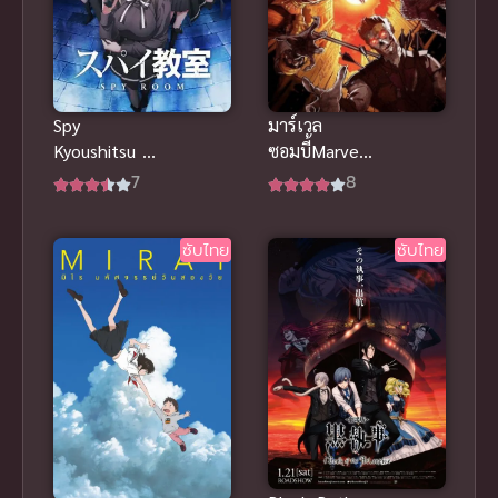
มาร์เวล
Spy
ซอมบี้Marvel
Kyoushitsu 1
Zombies
ห้องเรียนจาร
8
7
(2025) มาร์
ชน ภาค 1
เวลซอมบี้
2023 ซับไทย
ซับไทย
ซับไทย