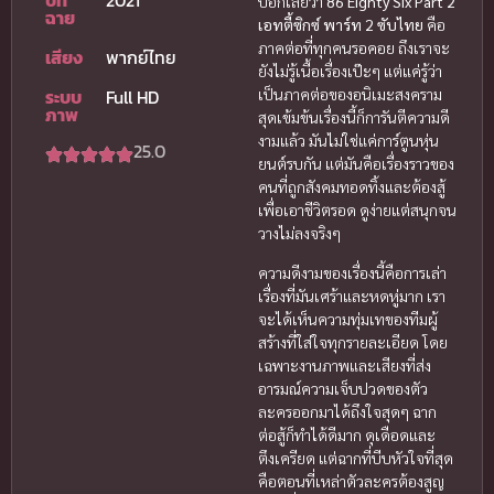
ปีที่
2021
บอกเลยว่า
86 Eighty Six Part 2
ฉาย
เอทตี้ซิกซ์ พาร์ท 2 ซับไทย
คือ
ภาคต่อที่ทุกคนรอคอย ถึงเราจะ
เสียง
พากย์ไทย
ยังไม่รู้เนื้อเรื่องเป๊ะๆ แต่แค่รู้ว่า
ระบบ
Full HD
เป็นภาคต่อของอนิเมะสงคราม
ภาพ
สุดเข้มข้นเรื่องนี้ก็การันตีความดี
งามแล้ว มันไม่ใช่แค่การ์ตูนหุ่น
25.0
ยนต์รบกัน แต่มันคือเรื่องราวของ
คนที่ถูกสังคมทอดทิ้งและต้องสู้
เพื่อเอาชีวิตรอด ดูง่ายแต่สนุกจน
วางไม่ลงจริงๆ
ความดีงามของเรื่องนี้คือการเล่า
เรื่องที่มันเศร้าและหดหู่มาก เรา
จะได้เห็นความทุ่มเทของทีมผู้
สร้างที่ใส่ใจทุกรายละเอียด โดย
เฉพาะงานภาพและเสียงที่ส่ง
อารมณ์ความเจ็บปวดของตัว
ละครออกมาได้ถึงใจสุดๆ ฉาก
ต่อสู้ก็ทำได้ดีมาก ดุเดือดและ
ตึงเครียด แต่ฉากที่บีบหัวใจที่สุด
คือตอนที่เหล่าตัวละครต้องสูญ