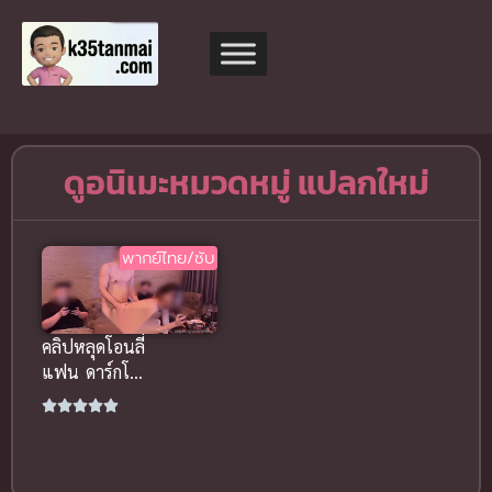
ดูอนิเมะหมวดหมู่ แปลกใหม่
พากย์ไทย/ซับ
คลิปหลุดโอนลี่
แฟน ดาร์กโน
วัน ร้องเพลง
ไปโดนจัดหนัก
ไป ท่าหมาสุด
มันส์