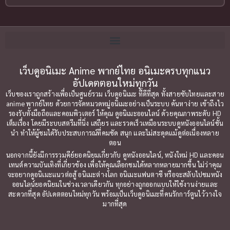
2002
2001
Blackmail (ข่มขู่)
(1)
2000
1999
Blood
(1)
1998
1997
1996
1992
Bondage (ทาส)
เว็บดูอนิเมะ Anime พากย์ไทย อนิเมะครบทุกแนว
(1)
1991
อัปเดตตอนใหม่ทุกวัน
1990
Censored (เซ็นเซอร์)
(19)
เว็บของเราถูกสร้างเพื่อเป็นศูนย์รวม เว็บดูอนิเมะ ที่ดีที่สุด ทั้งสายซับไทยและสาย
1989
1988
anime พากย์ไทย ด้วยการจัดหมวดหมู่อนิเมะอย่างเป็นระบบ ค้นหาง่าย เข้าถึงไว
รองรับทั้งมือถือและคอมพิวเตอร์ ให้คุณ ดูอนิเมะออนไลน์ ด้วยคุณภาพระดับ HD
Comedy (ตลก)
1987
(79)
1985
เต็มเรื่อง โดยมีระบบสตรีมที่นิ่ง เสถียร และรวดเร็วเหมือนระบบดูหนังออนไลน์ชั้น
นำ ทำให้ผู้ชมได้รับประสบการณ์ที่คมชัด สนุก และไม่สะดุดแม้ดูต่อเนื่องหลาย
1984
1983
Comedy ตลก
(85)
ตอน
1982
1981
นอกจากนี้ยังมีการรวมคีย์ยอดนิยมเกี่ยวกับ ดูหนังออนไลน์, หนังใหม่ HD และคอน
Comic Book การ์ตูน
(1)
เทนต์ความบันเทิงที่เกี่ยวข้อง เพื่อให้คุณเลือกชมได้หลากหลายมากขึ้น ไม่ว่าคุณ
1980
1979
จะอยากดูอนิเมะแนวต่อสู้ อนิเมะต่างโลก อนิเมะแฟนตาซี หรือจะสลับไปชมหนัง
ออนไลน์ยอดนิยมในช่วงเวลาเดียวกัน ทุกอย่างถูกออกแบบให้ใช้งานง่ายและ
1977
1972
Coming of Age ก้าวพ้นวัย
(7)
สะดวกที่สุด อัปเดตตอนใหม่ทุกวัน พร้อมเป็นเว็บดูอนิเมะที่คนรักการ์ตูนไว้วางใจ
มากที่สุด
Coming-of-Age ก้าวผ่านวัย
(6)