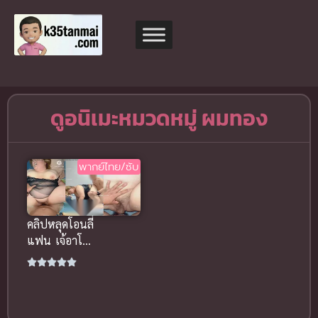
ดูอนิเมะหมวดหมู่ ผมทอง
พากย์ไทย/ซับ
คลิปหลุดโอนลี่
แฟน เจ้อาโฮลิ
หุ่นอวบผมทอง
กระแทกเน้นๆ
เสียงคราง
หวาน