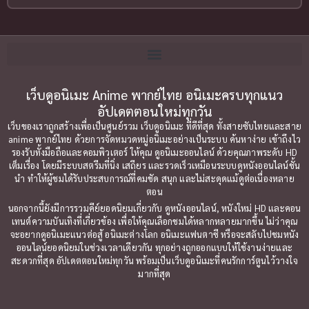
2002
2001
Blackmail (ข่มขู่)
(1)
2000
1999
Blood
(1)
1998
1997
1996
1992
Bondage (ทาส)
เว็บดูอนิเมะ Anime พากย์ไทย อนิเมะครบทุกแนว
(1)
1991
อัปเดตตอนใหม่ทุกวัน
1990
Censored (เซ็นเซอร์)
(19)
เว็บของเราถูกสร้างเพื่อเป็นศูนย์รวม เว็บดูอนิเมะ ที่ดีที่สุด ทั้งสายซับไทยและสาย
1989
1988
anime พากย์ไทย ด้วยการจัดหมวดหมู่อนิเมะอย่างเป็นระบบ ค้นหาง่าย เข้าถึงไว
รองรับทั้งมือถือและคอมพิวเตอร์ ให้คุณ ดูอนิเมะออนไลน์ ด้วยคุณภาพระดับ HD
Comedy (ตลก)
1987
(79)
1985
เต็มเรื่อง โดยมีระบบสตรีมที่นิ่ง เสถียร และรวดเร็วเหมือนระบบดูหนังออนไลน์ชั้น
นำ ทำให้ผู้ชมได้รับประสบการณ์ที่คมชัด สนุก และไม่สะดุดแม้ดูต่อเนื่องหลาย
1984
1983
Comedy ตลก
(85)
ตอน
1982
1981
นอกจากนี้ยังมีการรวมคีย์ยอดนิยมเกี่ยวกับ ดูหนังออนไลน์, หนังใหม่ HD และคอน
Comic Book การ์ตูน
(1)
เทนต์ความบันเทิงที่เกี่ยวข้อง เพื่อให้คุณเลือกชมได้หลากหลายมากขึ้น ไม่ว่าคุณ
1980
1979
จะอยากดูอนิเมะแนวต่อสู้ อนิเมะต่างโลก อนิเมะแฟนตาซี หรือจะสลับไปชมหนัง
ออนไลน์ยอดนิยมในช่วงเวลาเดียวกัน ทุกอย่างถูกออกแบบให้ใช้งานง่ายและ
1977
1972
Coming of Age ก้าวพ้นวัย
(7)
สะดวกที่สุด อัปเดตตอนใหม่ทุกวัน พร้อมเป็นเว็บดูอนิเมะที่คนรักการ์ตูนไว้วางใจ
มากที่สุด
Coming-of-Age ก้าวผ่านวัย
(6)