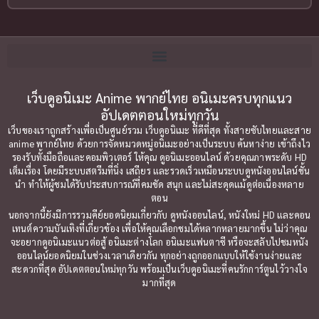
2002
2001
Blackmail (ข่มขู่)
(1)
2000
1999
Blood
(1)
1998
1997
1996
1992
Bondage (ทาส)
เว็บดูอนิเมะ Anime พากย์ไทย อนิเมะครบทุกแนว
(1)
1991
อัปเดตตอนใหม่ทุกวัน
1990
Censored (เซ็นเซอร์)
(19)
เว็บของเราถูกสร้างเพื่อเป็นศูนย์รวม เว็บดูอนิเมะ ที่ดีที่สุด ทั้งสายซับไทยและสาย
1989
1988
anime พากย์ไทย ด้วยการจัดหมวดหมู่อนิเมะอย่างเป็นระบบ ค้นหาง่าย เข้าถึงไว
รองรับทั้งมือถือและคอมพิวเตอร์ ให้คุณ ดูอนิเมะออนไลน์ ด้วยคุณภาพระดับ HD
Comedy (ตลก)
1987
(79)
1985
เต็มเรื่อง โดยมีระบบสตรีมที่นิ่ง เสถียร และรวดเร็วเหมือนระบบดูหนังออนไลน์ชั้น
นำ ทำให้ผู้ชมได้รับประสบการณ์ที่คมชัด สนุก และไม่สะดุดแม้ดูต่อเนื่องหลาย
1984
1983
Comedy ตลก
(85)
ตอน
1982
1981
นอกจากนี้ยังมีการรวมคีย์ยอดนิยมเกี่ยวกับ ดูหนังออนไลน์, หนังใหม่ HD และคอน
Comic Book การ์ตูน
(1)
เทนต์ความบันเทิงที่เกี่ยวข้อง เพื่อให้คุณเลือกชมได้หลากหลายมากขึ้น ไม่ว่าคุณ
1980
1979
จะอยากดูอนิเมะแนวต่อสู้ อนิเมะต่างโลก อนิเมะแฟนตาซี หรือจะสลับไปชมหนัง
ออนไลน์ยอดนิยมในช่วงเวลาเดียวกัน ทุกอย่างถูกออกแบบให้ใช้งานง่ายและ
1977
1972
Coming of Age ก้าวพ้นวัย
(7)
สะดวกที่สุด อัปเดตตอนใหม่ทุกวัน พร้อมเป็นเว็บดูอนิเมะที่คนรักการ์ตูนไว้วางใจ
มากที่สุด
Coming-of-Age ก้าวผ่านวัย
(6)