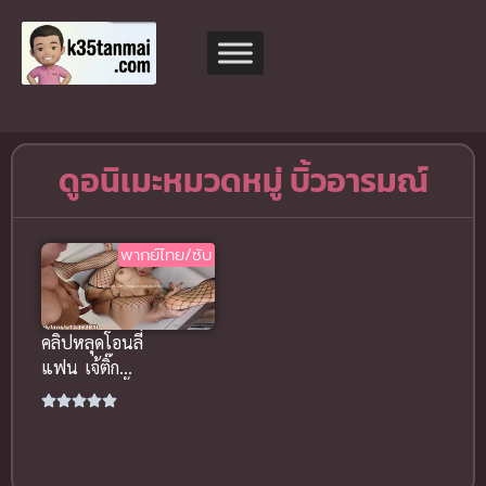
ดูอนิเมะหมวดหมู่ บิ้วอารมณ์
พากย์ไทย/ซับ
คลิปหลุดโอนลี่
แฟน เจ้ติ๊ก
อมของเล่นบิ้
วอารมณ์ ก่อน
โดนตอกท่า
หมาน้ำเยิ้ม