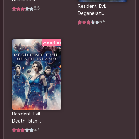
Resident Evil
สงครามดับ
6.5
Degeneration
พันธุ์ไวรัส
ผีชีวะสงคราม
พากย์ไทย
6.5
ปลุกพันธุ์ไวรัส
มฤตยู พากย์
ไทย
พากย์ไทย
Resident Evil
Death Island
สุด ผีชีวะวิกฤต
5.7
เกาะมรณะ