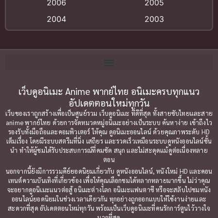
Big tits (นมใหญ่)
(19)
2006
2005
2004
2003
Bitch (ผู้หญิงร่าน)
(1)
2002
2001
Blackmail (ข่มขู่)
(1)
2000
1999
Blood
(1)
1998
1997
1996
1992
Bondage (ทาส)
เว็บดูอนิเมะ Anime พากย์ไทย อนิเมะครบทุกแนว
(1)
1991
อัปเดตตอนใหม่ทุกวัน
1990
Censored (เซ็นเซอร์)
(19)
เว็บของเราถูกสร้างเพื่อเป็นศูนย์รวม เว็บดูอนิเมะ ที่ดีที่สุด ทั้งสายซับไทยและสาย
1989
1988
anime พากย์ไทย ด้วยการจัดหมวดหมู่อนิเมะอย่างเป็นระบบ ค้นหาง่าย เข้าถึงไว
รองรับทั้งมือถือและคอมพิวเตอร์ ให้คุณ ดูอนิเมะออนไลน์ ด้วยคุณภาพระดับ HD
Comedy (ตลก)
1987
(79)
1985
เต็มเรื่อง โดยมีระบบสตรีมที่นิ่ง เสถียร และรวดเร็วเหมือนระบบดูหนังออนไลน์ชั้น
นำ ทำให้ผู้ชมได้รับประสบการณ์ที่คมชัด สนุก และไม่สะดุดแม้ดูต่อเนื่องหลาย
1984
1983
Comedy ตลก
(85)
ตอน
1982
1981
นอกจากนี้ยังมีการรวมคีย์ยอดนิยมเกี่ยวกับ ดูหนังออนไลน์, หนังใหม่ HD และคอน
Comic Book การ์ตูน
(1)
เทนต์ความบันเทิงที่เกี่ยวข้อง เพื่อให้คุณเลือกชมได้หลากหลายมากขึ้น ไม่ว่าคุณ
1980
1979
จะอยากดูอนิเมะแนวต่อสู้ อนิเมะต่างโลก อนิเมะแฟนตาซี หรือจะสลับไปชมหนัง
ออนไลน์ยอดนิยมในช่วงเวลาเดียวกัน ทุกอย่างถูกออกแบบให้ใช้งานง่ายและ
1977
1972
Coming of Age ก้าวพ้นวัย
(7)
สะดวกที่สุด อัปเดตตอนใหม่ทุกวัน พร้อมเป็นเว็บดูอนิเมะที่คนรักการ์ตูนไว้วางใจ
มากที่สุด