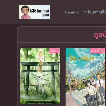
ดู anime
การ์ตูนพากย์ไ
ดูอน
ซับไทย
พากย์ไทย