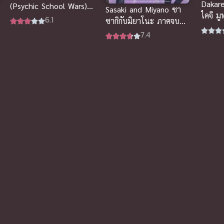
Dakare
(Psychic School Wars)
Sasaki and Miyano ซา
ไคจิ ม
คำสัญญา ความรัก
6.1
ซากิกับมิยาโนะ ภาคจบ
เมะซับ
ปาฏิหาริย์ ซับไทย
การศึกษา อนิเมะซับไทยดู
7.4
ดี