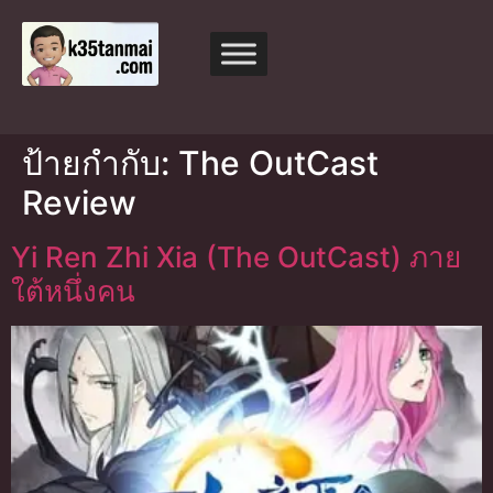
ป้ายกำกับ:
The OutCast
Review
Yi Ren Zhi Xia (The OutCast) ภาย
ใต้หนึ่งคน