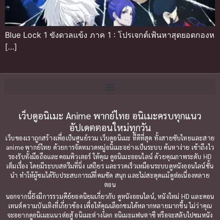
Blue Lock 1 ขังดวลแข้ง ภาค 1 : โปรเจกต์เฟ้นหาสุดยอดกองห
[…]
เว็บดูอนิเมะ Anime พากย์ไทย อนิเมะครบทุกแนว
อัปเดตตอนใหม่ทุกวัน
เว็บของเราถูกสร้างเพื่อเป็นศูนย์รวม เว็บดูอนิเมะ ที่ดีที่สุด ทั้งสายซับไทยและสาย
anime พากย์ไทย ด้วยการจัดหมวดหมู่อนิเมะอย่างเป็นระบบ ค้นหาง่าย เข้าถึงไว
รองรับทั้งมือถือและคอมพิวเตอร์ ให้คุณ ดูอนิเมะออนไลน์ ด้วยคุณภาพระดับ HD
เต็มเรื่อง โดยมีระบบสตรีมที่นิ่ง เสถียร และรวดเร็วเหมือนระบบดูหนังออนไลน์ชั้น
นำ ทำให้ผู้ชมได้รับประสบการณ์ที่คมชัด สนุก และไม่สะดุดแม้ดูต่อเนื่องหลาย
ตอน
นอกจากนี้ยังมีการรวมคีย์ยอดนิยมเกี่ยวกับ ดูหนังออนไลน์, หนังใหม่ HD และคอน
เทนต์ความบันเทิงที่เกี่ยวข้อง เพื่อให้คุณเลือกชมได้หลากหลายมากขึ้น ไม่ว่าคุณ
จะอยากดูอนิเมะแนวต่อสู้ อนิเมะต่างโลก อนิเมะแฟนตาซี หรือจะสลับไปชมหนัง