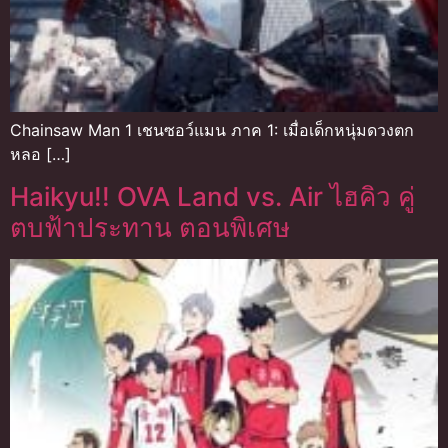
Chainsaw Man 1 เชนซอว์แมน ภาค 1: เมื่อเด็กหนุ่มดวงตก
หลอ […]
Haikyu!! OVA Land vs. Air ไฮคิว คู่
ตบฟ้าประทาน ตอนพิเศษ