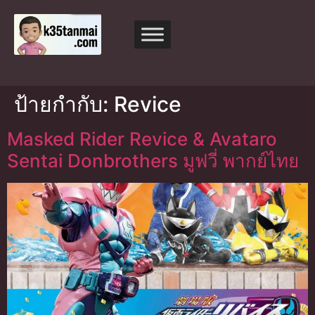
ป้ายกำกับ:
Revice
Masked Rider Revice & Avataro
Sentai Donbrothers มูฟวี่ พากย์ไทย