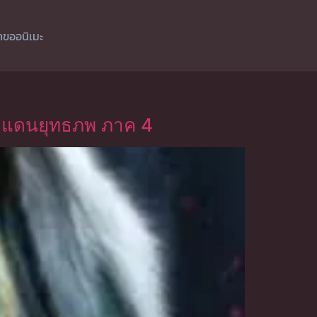
ำขออนิเมะ
องแดนยุทธภพ ภาค 4