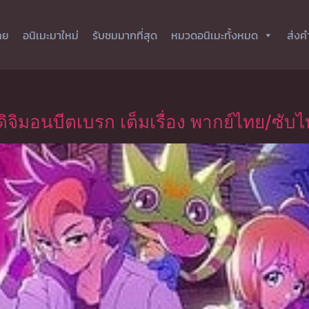
ทย
อนิเมะมาใหม่
รับชมมากที่สุด
หมวดอนิเมะทั้งหมด
ส่งค
ิจิมอนบีตเบรก เต็มเรื่อง พากย์ไทย/ซับ