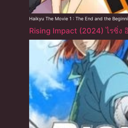
Haikyu The Movie 1 : The End and the Beginni
Rising Impact (2024) ไรซิ่ง อ