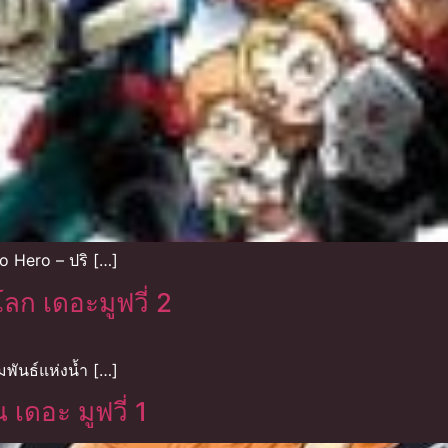
o Hero – ปริ […]
ลก เดอะมูฟวี่ 2
พันธ์แห่งน้ำ […]
เดอะ มูฟวี่ 1