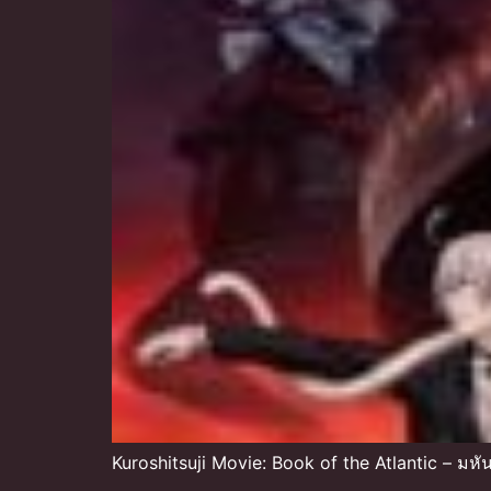
Kuroshitsuji Movie: Book of the Atlantic – มห