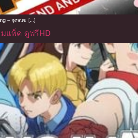
ng – จุดจบข […]
ิมแพ็ค ดูฟรีHD