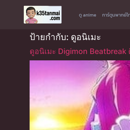
ดู anime
การ์ตูนพากย์ไ
ป้ายกำกับ:
ดูอนิเมะ
ดูอนิเมะ Digimon Beatbreak ด