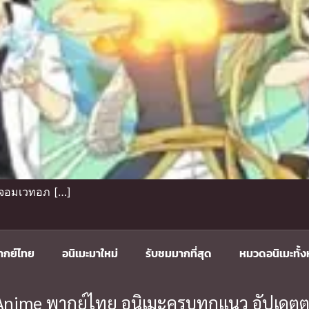
ึกจอมเวทอภ […]
ากย์ไทย
อนิเมะมาใหม่
รับชมมากที่สุด
หมวดอนิเมะทั้
ะ Anime พากย์ไทย อนิเมะครบทุกแนว อัปเดตต