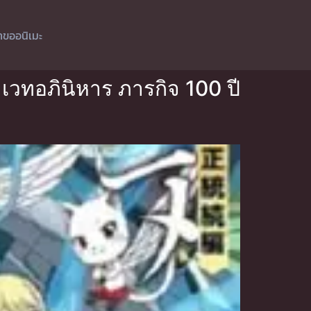
ำขออนิเมะ
มเวทอภินิหาร ภารกิจ 100 ปี
ี