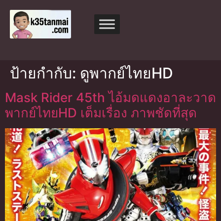
ป้ายกำกับ:
ดูพากย์ไทยHD
Mask Rider 45th ไอ้มดแดงอาละวาด
พากย์ไทยHD เต็มเรื่อง ภาพชัดที่สุด