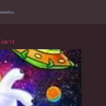
ำขออนิเมะ
ังคาร