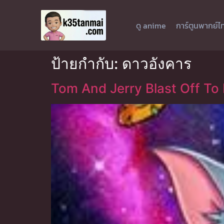
ดู anime
การ์ตูนพากย์ไ
ป้ายกำกับ:
ดาวอังคาร
Tom And Jerry Blast Off To 