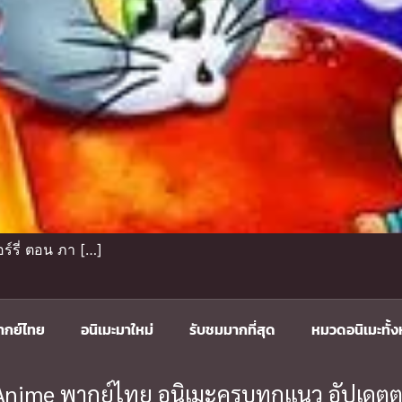
์รี่ ตอน ภา […]
ากย์ไทย
อนิเมะมาใหม่
รับชมมากที่สุด
หมวดอนิเมะทั้
ะ Anime พากย์ไทย อนิเมะครบทุกแนว อัปเดตต