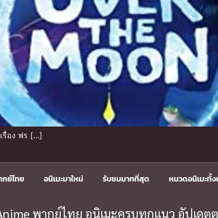
รื่อง ฟร […]
ากย์ไทย
อนิเมะมาใหม่
รับชมมากที่สุด
หมวดอนิเมะทั้
ะ Anime พากย์ไทย อนิเมะครบทุกแนว อัปเดตต