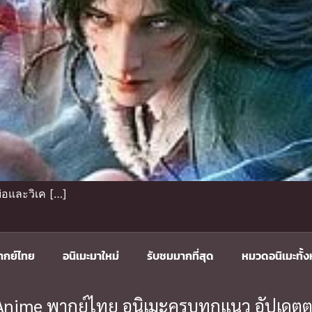
่อและวิเค […]
ากย์ไทย
อนิเมะมาใหม่
รับชมมากที่สุด
หมวดอนิเมะทั้
ะ Anime พากย์ไทย อนิเมะครบทุกแนว อัปเดตต