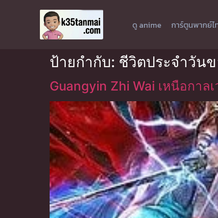
ดู anime
การ์ตูนพากย์ไ
ป้ายกำกับ:
ชีวิตประจำวันข
Guangyin Zhi Wai เหนือกาลเ