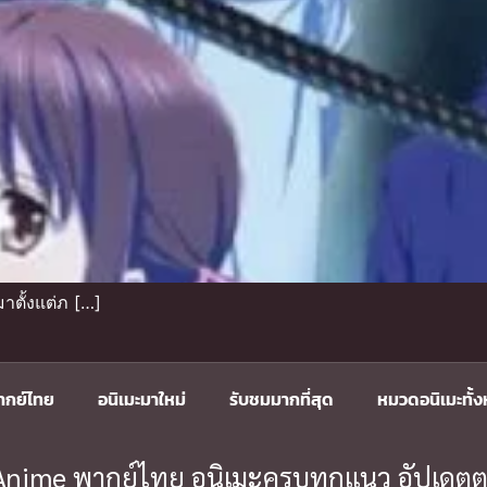
าตั้งแต่ภ […]
ากย์ไทย
อนิเมะมาใหม่
รับชมมากที่สุด
หมวดอนิเมะทั้
ะ Anime พากย์ไทย อนิเมะครบทุกแนว อัปเดตต